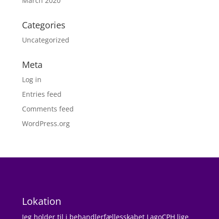
March 2020
Categories
Uncategorized
Meta
Log in
Entries feed
Comments feed
WordPress.org
Lokation
Jeg holder til i behandlerfællesskabet LagoCPH lige